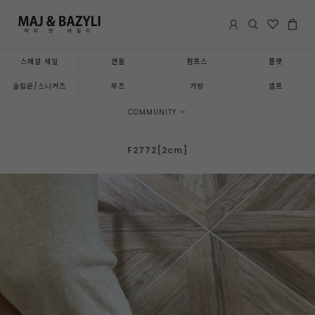
스페셜 세일
샌들
펌프스
플랫
슬립온/스니커즈
부츠
가방
셀프
COMMUNITY
F2772[2cm]