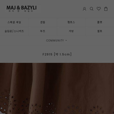
스페셜 세일
샌들
펌프스
플랫
슬립온/스니커즈
부츠
가방
셀프
COMMUNITY
F2915 [약 1.5cm]