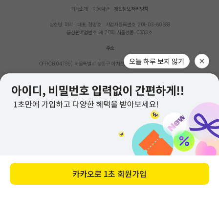
회사소개
이용약관
개인정보처리방침
상호명. 마지
대표. 정영호
사업자등록번호. 201-03-60688
통신판매업번호. 제 2018-서울성동-0333호
주소
오늘 하루 보지 않기
OFFICE(04799) 서울특별시 성동구 아차산로11가길 35, 2층(성수동2가)
SHOWROOM(04791) 서울 성동구 상원12길 22-7 1층
ONLINE STORE
TEL:02)462-7550
OFFLINE STORE
TEL:02)518-7550
Copyright. 마지앤바질리 all rights reserved.
Design by Onedesign.
카카오로
1초 회원가입