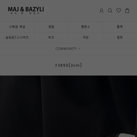
스페셜 세일
샌들
펌프스
플랫
슬립온/스니커즈
부츠
가방
셀프
COMMUNITY
F2890[2cm]