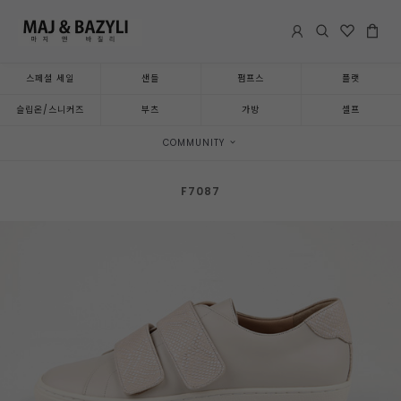
스페셜 세일
샌들
펌프스
플랫
슬립온/스니커즈
부츠
가방
셀프
COMMUNITY
F7087