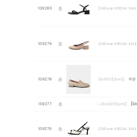
109280
[240size SPECIAL SAL
109279
[245size SPECIAL SALE
109278
주문
[SL0027[2cm]]
109277
[O
[SL0027[2cm]]
109276
[235size SPECIAL SALE