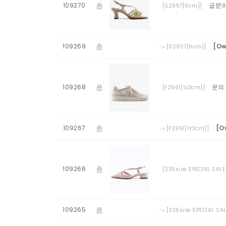
109270
굽문
[S2957[6cm]]
109269
[O
[S2957[6cm]]
109268
문의
[F2961[약3cm]]
109267
[O
[F2961[약3cm]]
109266
[235size SPECIAL SAL
109265
[235size SPECIAL SA