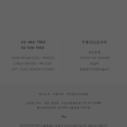
02-462-7550
무통장입금계좌
02-518-7550
국민은행
MON-FRI AM 10:00 - PM6:00
205701-04-255086
LUNCH AM 11:30 - PM 12:30
예금주
SAT - SUN / HOLIDAY CLOSED
정영호(마지앤바질리)
회사소개
이용약관
개인정보처리방침
상호명. 마지
대표. 정영호
사업자등록번호. 201-03-60688
통신판매업번호. 제 2018-서울성동-0333호
주소
OFFICE(04799) 서울특별시 성동구 아차산로11가길 35, 2층(성수동2가)