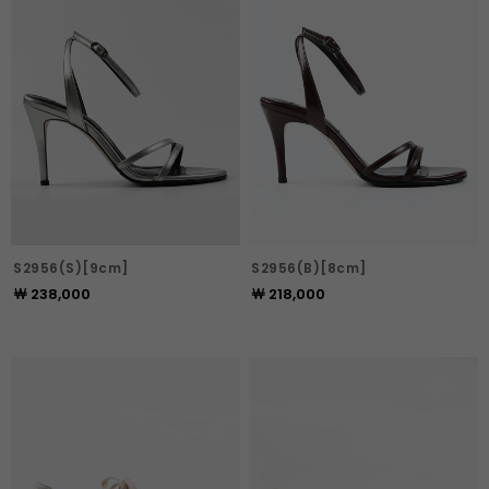
S2956(S)[9cm]
S2956(B)[8cm]
￦ 238,000
￦ 218,000