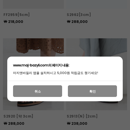
FF2959[5cm]
S2962[3cm]
￦ 218,000
￦ 288,000
www.maj-bazyli.com의 페이지 내용:
마지앤바질리 앱을 설치하시고 5,000원 적립금도 챙기세요!
취소
확인
S2920 [약 3cm]
S2913(N) [2cm]
￦ 288,000
￦ 238,000