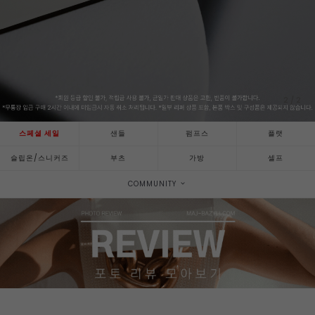
2
/
2
스페셜 세일
샌들
펌프스
플랫
슬립온/스니커즈
부츠
가방
셀프
COMMUNITY