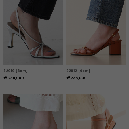
S2919 [8cm]
S2912 [6cm]
￦ 238,000
￦ 238,000