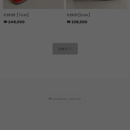
S2905 [7cm]
S2901[2cm]
￦ 248,000
￦ 238,000
더보기
majbazyli_official